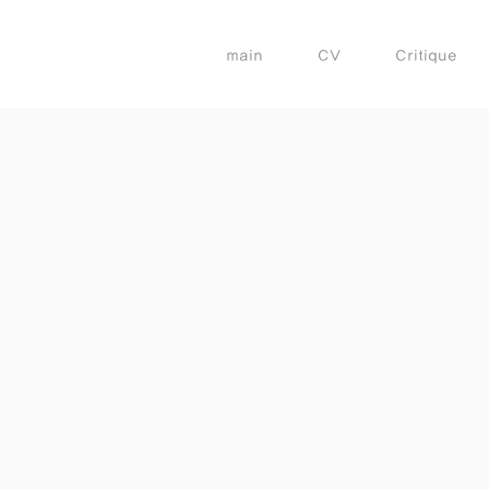
main
CV
Critique
0
사
진
에
못
드
로
잉
(사
진:
신
선
아)