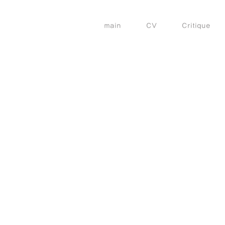
main
CV
Critique
상황1
라
이
브
퍼
포
먼
스,
1
시
간,
2025